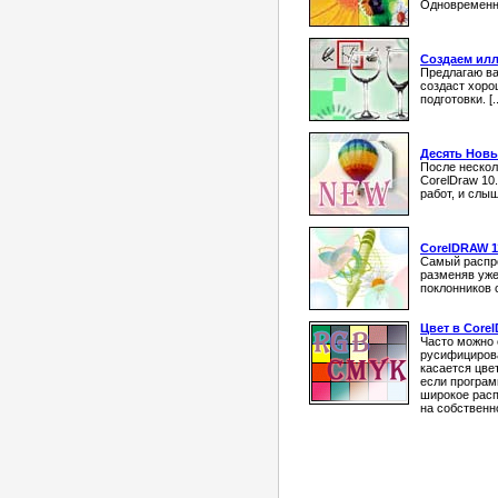
Одновременно
Создаем илл
Предлагаю ва
создаст хоро
подготовки. [..
Десять Новы
После нескол
CorelDraw 10
работ, и слыш
CorelDRAW 1
Самый распро
разменяв уже
поклонников 
Цвет в Core
Часто можно 
русифицирова
касается цве
если програм
широкое расп
на собственн