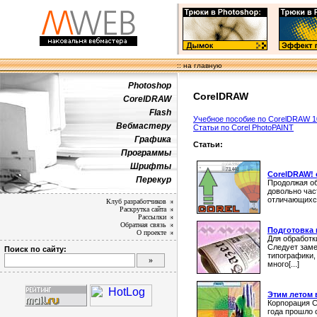
:: на главную
Photoshop
CorelDRAW
CorelDRAW
Flash
Учебное пособие по CorelDRAW 1
Вебмастеру
Статьи по Corel PhotoPAINT
Графика
Статьи:
Программы
Шрифты
CorelDRAW! 
Перекур
Продолжая об
довольно час
отличающихся
Клуб разработчиков
Раскрутка сайта
Рассылки
Обратная связь
Подготовка
О проекте
Для обработки
Следует заме
Поиск по сайту:
типографики,
много[...]
Этим летом в
Корпорация C
года прошло 