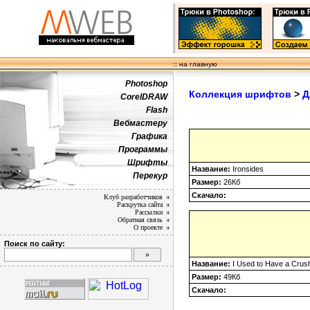
:: на главную
Photoshop
Коллекция шрифтов
>
Д
CorelDRAW
Flash
Вебмастеру
Графика
Программы
Шрифты
Название:
Ironsides
Перекур
Размер:
26Кб
Скачало:
Клуб разработчиков
Раскрутка сайта
Рассылки
Обратная связь
О проекте
Поиск по сайту:
Название:
I Used to Have a Crus
Размер:
49Кб
Скачало: