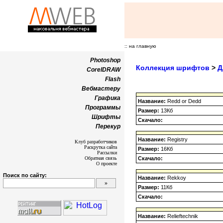
:: на главную
Photoshop
Коллекция шрифтов
>
Д
CorelDRAW
Flash
Вебмастеру
Графика
Название:
Redd or Dedd
Программы
Размер:
13Кб
Шрифты
Скачало:
Перекур
Название:
Registry
Клуб разработчиков
Раскрутка сайта
Размер:
16Кб
Рассылки
Обратная связь
Скачало:
О проекте
Поиск по сайту:
Название:
Rekkoy
Размер:
11Кб
Скачало:
Название:
Relieftechnik