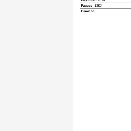
Название:
Roar
Размер:
13Кб
Скачало: