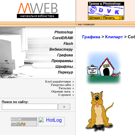
:: на главную
Photoshop
Графика
>
Клипарт
> Со
CorelDRAW
Flash
Вебмастеру
Графика
Программы
Шрифты
Перекур
Клуб разработчиков
Раскрутка сайта
Рассылки
Обратная связь
О проекте
Поиск по сайту: