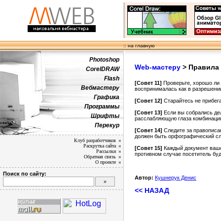
:: на главную
Photoshop
Web-мастеру
> Правила
CorelDRAW
Flash
[Совет 11]
Проверьте, хорошо ли 
Вебмастеру
воспринималась как в разрешении
Графика
[Совет 12]
Старайтесь не прибега
Программы
[Совет 13]
Если вы собрались дел
Шрифты
расслабляющую глаза комбинаци
Перекур
[Совет 14]
Следите за правописан
должен быть орфографический сл
Клуб разработчиков
Раскрутка сайта
[Совет 15]
Каждый документ вашег
Рассылки
противном случае посетитель буд
Обратная связь
О проекте
Поиск по сайту:
Автор:
Кушнерук Денис
<< НАЗАД