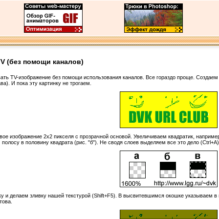
V (без помощи каналов)
ать TV-изображение без помощи использования каналов. Все гораздо проще. Создаем
ва). И пока эту картинку не трогаем.
вое изображение 2х2 пикселя с прозрачной основой. Увеличиваем квадратик, например 
олосу в половину квадрата (рис. "б"). Не сводя слоев выделяем все это дело (Ctrl+
у и делаем зливку нашей текстурой (Shift+F5). В высвитевшимся окошке указываем в 
това.