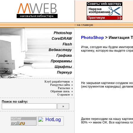
:: на главную
Photoshop
PhotoShop
> Имитация T
CorelDRAW
Flash
Итак, сегодня мы будем имитиров
Вебмастеру
картинку, которую вы выдете спра
Графика
Программы
Шрифты
Перекур
Клуб разработчиков
Не закрывая картинки создаем но
Раскрутка сайта
(инструментом карандаш) делаем п
Рассылки
Обратная связь
О проекте
Поиск по сайту:
Далее переходим на нашу картинк
80% => жмем OK. Все картинка го