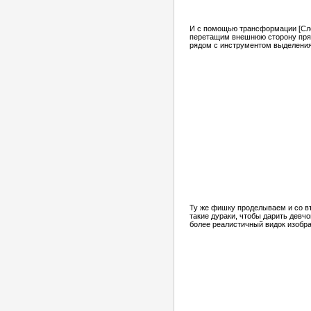
И с помощью трансформации [Сло
перетащим внешнюю стоpону прям
рядом с инструментом выделения
Ту же фишку проделываем и со вт
такие дураки, чтобы дарить девчо
более реалистичный видок изобр