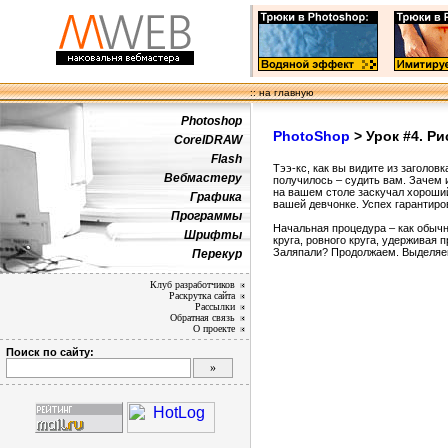
:: на главную
Photoshop
PhotoShop
> Урок #4. Ри
CorelDRAW
Flash
Тээ-кс, как вы видите из заголов
Вебмастеру
получилось – судить вам. Зачем 
на вашем столе заскучал хороший
Графика
вашей девчонке. Успех гарантиров
Программы
Начальная процедура – как обычн
Шрифты
круга, ровного круга, удерживая
Заляпали? Продолжаем. Выделяем
Перекур
Клуб разработчиков
Раскрутка сайта
Рассылки
Обратная связь
О проекте
Поиск по сайту: