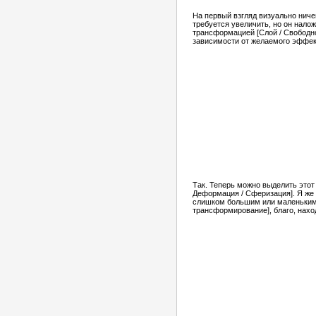
На первый взгляд визуально ниче
требуется увеличить, но он нало
трансформацией [Слой / Свободн
зависимости от желаемого эффект
Так. Теперь можно выделить этот
Деформация / Сферизация]. Я же 
слишком большим или маленьким,
трансформирование], благо, нахо