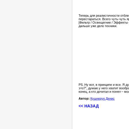
Теперь для реалистичности отбле
перестараться. Всего чуть-чуть я
[Фильтр / Освещегние / Эффекты 
дальше уже дело техники.
PS. Ну вот, в принципе и все. Я 
это?”, думаю у него хватит вообр
конец, а кто дочитал и понял – мол
Автор:
Кушнерук Денис
<< НАЗАД