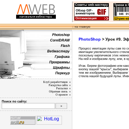
:: на главную
Photoshop
PhotoShop
> Урок #9. Э
CorelDRAW
Flash
Процесс имитации лупы сам по с
Вебмастеру
имитации увеличительного стекла
поскольку кирпичиков этих немно
Графика
На ней и изобразим лупу, или, в к
Программы
Итак. Берем фотографию или как
Шрифты
кнопку вашей "крысы", выбираем 
тем же изображением. Выбираем “
Перекур
стекла нашей будущей лупы. Инве
Клуб разработчиков
Раскрутка сайта
Рассылки
Обратная связь
О проекте
Поиск по сайту: