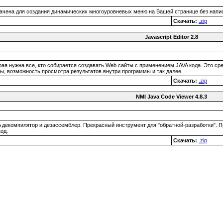
чена для создания динамических многоуровневых меню на Вашей странице без написа
Скачать:
.zip
Javascript Editor 2.8
рая нужна все, кто собирается создавать Web сайты с применением JAVA кода. Это ср
ы, возможность просмотра результатов внутри программы и так далее.
Скачать:
.zip
NMI Java Code Viewer 4.8.3
 декомпилятор и дезассемблер. Прекрасный инструмент для "обратной-разработки". 
од.
Скачать:
.zip