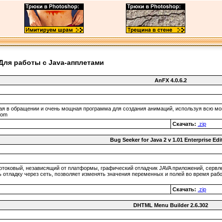
Для работы с Java-апплетами
AnFX 4.0.6.2
я в обращении и очень мощная программа для создания анимаций, используя всю мощь
com
Скачать:
.zip
Bug Seeker for Java 2 v 1.01 Enterprise Edi
токовый, независящий от платформы, графический отладчик JAVA приложений, сервлет
ь отладку через сеть, позволяет изменять значения переменных и полей во время раб
Скачать:
.zip
DHTML Menu Builder 2.6.302