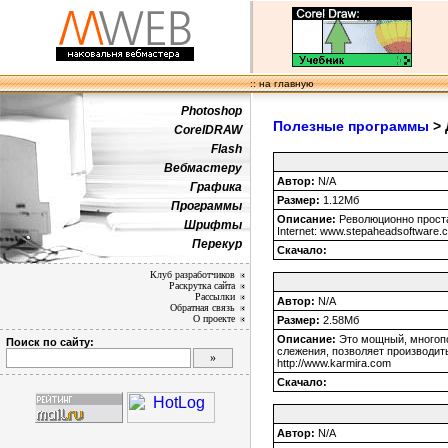
:: на главную
Photoshop
Полезные программы
> 
CorelDRAW
Flash
Вебмастеру
Автор:
N/A
Графика
Размер:
1.12Мб
Программы
Описание:
Революционно проста
Шрифты
Internet: www.stepaheadsoftware.
Перекур
Скачало:
Клуб разработчиков
Раскрутка сайта
Рассылки
Автор:
N/A
Обратная связь
О проекте
Размер:
2.58Мб
Описание:
Это мощный, многопо
Поиск по сайту:
слежения, позволяет производит
http://www.karmira.com
Скачало:
Автор:
N/A