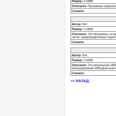
Размер:
4.23Мб
Описание:
Программа предназна
Скачало:
Автор:
N/A
Размер:
2.34Мб
Описание:
Это программа, кото
числе: предопределенные скрипт
Скачало:
Автор:
N/A
Размер:
2.62Мб
Описание:
Это визуальный JAVA
низкоуровневый JAVA двоичный к
Скачало:
<< НАЗАД