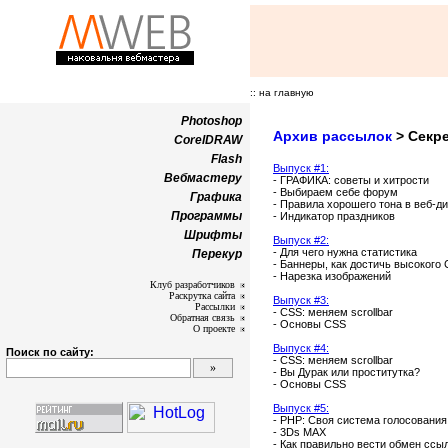
:: на главную
Photoshop
Архив рассылок
> Секре
CorelDRAW
Flash
Выпуск #1:
Вебмастеру
- ГРАФИКА: советы и хитрости
- Выбираем себе форум
Графика
- Правила хорошего тона в веб-д
Программы
- Индикатор праздников
Шрифты
Выпуск #2:
- Для чего нужна статистика
Перекур
- Баннеры, как достичь высокого
- Нарезка изображений
Клуб разработчиков
Раскрутка сайта
Выпуск #3:
Рассылки
- CSS: меняем scrollbar
Обратная связь
- Основы CSS
О проекте
Выпуск #4:
Поиск по сайту:
- CSS: меняем scrollbar
- Вы Дурак или проститутка?
- Основы CSS
Выпуск #5:
- PHP: Своя система голосования
- 3Ds MAX
- Как правильно вести обмен ссы