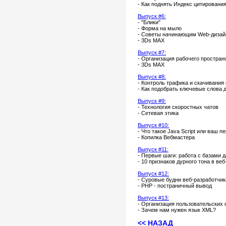
- Как поднять Индекс цитировани
Выпуск #6:
- "Блики"
- Форма на мыло
- Советы начинающим Web-диза
- 3Ds MAX
Выпуск #7:
- Организация рабочего простран
- 3Ds MAX
Выпуск #8:
- Контроль трафика и скачивания
- Как подобрать ключевые слова 
Выпуск #9:
- Технология скоростных чатов
- Сетевая этика
Выпуск #10:
- Что такое Java Sсript или ваш п
- Копилка Вебмастера
Выпуск #11:
- Первые шаги: работа с базами 
- 10 признаков дурного тона в ве
Выпуск #12:
- Суровые будни веб-разработчик
- PHP - постраничный вывод
Выпуск #13:
- Организация пользовательских
- Зачем нам нужен язык XML?
<< НАЗАД