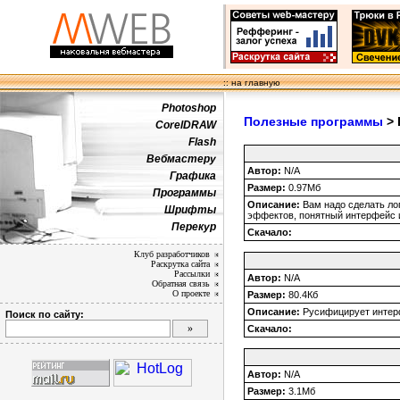
:: на главную
Photoshop
Полезные программы
> 
CorelDRAW
Flash
Вебмастеру
Автор:
N/A
Графика
Размер:
0.97Мб
Программы
Описание:
Вам надо сделать ло
Шрифты
эффектов, понятный интерфейс 
Перекур
Скачало:
Клуб разработчиков
Раскрутка сайта
Рассылки
Автор:
N/A
Обратная связь
О проекте
Размер:
80.4Кб
Описание:
Русифицирует интер
Поиск по сайту:
Скачало:
Автор:
N/A
Размер:
3.1Мб